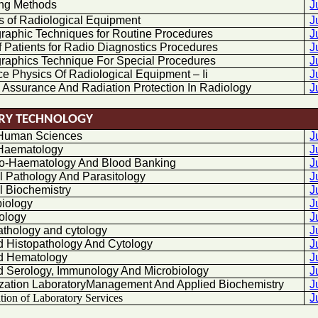
ng Methods
J
s of Radiological Equipment
J
raphic Techniques for Routine Procedures
J
f Patients for Radio Diagnostics Procedures
J
raphics Technique For Special Procedures
J
e Physics Of Radiological Equipment – Ii
J
y Assurance And Radiation Protection In Radiology
J
ORY TECHNOLOGY
 Human Sciences
J
Haematology
J
o-Haematology
And Blood Banking
J
al Pathology And Parasitology
J
al Biochemistry
J
biology
J
ology
J
athology and cytology
J
d Histopathology And Cytology
J
d Hematology
J
d Serology, Immunology And Microbiology
J
zation LaboratoryManagement And Applied Biochemistry
J
ion of Laboratory Services
J